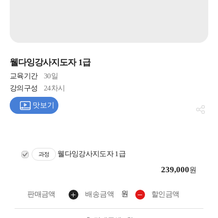
웰다잉강사지도자 1급
교육기간
30일
강의구성
24차시
맛보기
웰다잉강사지도자 1급
과정
239,000
원
원
판매금액
배송금액
할인금액